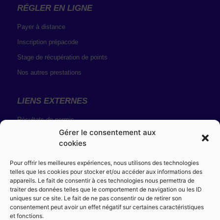
RÉGLER EN LIGNE
Payer à distance
Inscription prépacode
Stage de récupération de points
Nos autres prestations
LIENS EXTERNES
Résultats de permis
Gérer le consentement aux
Inscription examen code
cookies
Solde de points
Pour offrir les meilleures expériences, nous utilisons des technologies
telles que les cookies pour stocker et/ou accéder aux informations des
MENTIONS LÉGALES
appareils. Le fait de consentir à ces technologies nous permettra de
traiter des données telles que le comportement de navigation ou les ID
Conditions générales de vente
uniques sur ce site. Le fait de ne pas consentir ou de retirer son
consentement peut avoir un effet négatif sur certaines caractéristiques
Règlement intérieur
et fonctions.