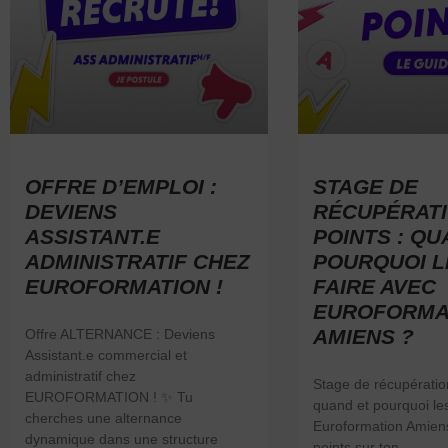
OFFRE D’EMPLOI :
STAGE DE
DEVIENS
RÉCUPÉRATI
ASSISTANT.E
POINTS : QU
ADMINISTRATIF CHEZ
POURQUOI L
EUROFORMATION !
FAIRE AVEC
EUROFORMA
AMIENS ?
Offre ALTERNANCE : Deviens
Assistant.e commercial et
administratif chez
Stage de récupération
EUROFORMATION ! ✨ Tu
quand et pourquoi les
cherches une alternance
Euroformation Amien
dynamique dans une structure
points sur ton