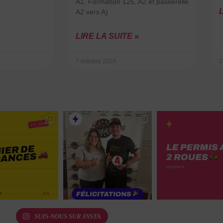
A1, Formation 125, A2 et passerelle
L
A2 vers A)
LIRE LA SUITE »
7 octobre 2024
2
SUIS-NOUS SUR INSTA