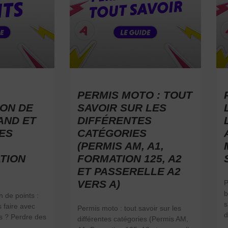
PERMIS MOTO : TOUT
ON DE
SAVOIR SUR LES
AND ET
DIFFÉRENTES
ES
CATÉGORIES
(PERMIS AM, A1,
TION
FORMATION 125, A2
ET PASSERELLE A2
VERS A)
P
b
 de points :
s
 faire avec
Permis moto : tout savoir sur les
d
s ? Perdre des
différentes catégories (Permis AM,