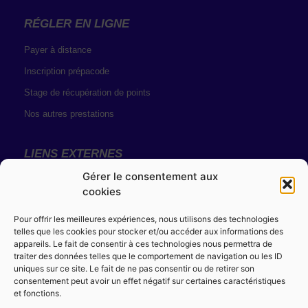
RÉGLER EN LIGNE
Payer à distance
Inscription prépacode
Stage de récupération de points
Nos autres prestations
LIENS EXTERNES
Gérer le consentement aux
Résultats de permis
cookies
Solde de points
Pour offrir les meilleures expériences, nous utilisons des technologies
telles que les cookies pour stocker et/ou accéder aux informations des
MENTIONS LÉGALES
appareils. Le fait de consentir à ces technologies nous permettra de
traiter des données telles que le comportement de navigation ou les ID
Conditions générales de vente
uniques sur ce site. Le fait de ne pas consentir ou de retirer son
consentement peut avoir un effet négatif sur certaines caractéristiques
Règlement intérieur
et fonctions.