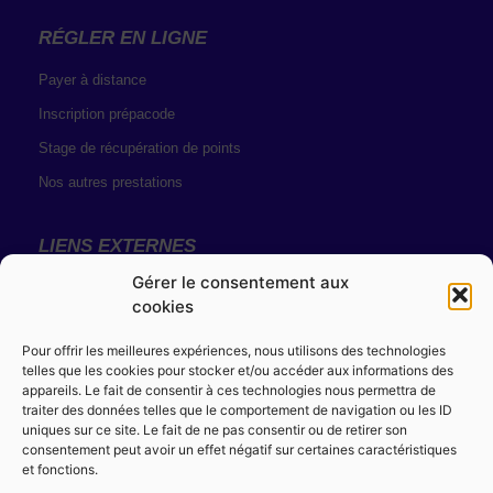
RÉGLER EN LIGNE
Payer à distance
Inscription prépacode
Stage de récupération de points
Nos autres prestations
LIENS EXTERNES
Gérer le consentement aux
Résultats de permis
cookies
Solde de points
Pour offrir les meilleures expériences, nous utilisons des technologies
telles que les cookies pour stocker et/ou accéder aux informations des
MENTIONS LÉGALES
appareils. Le fait de consentir à ces technologies nous permettra de
traiter des données telles que le comportement de navigation ou les ID
Conditions générales de vente
uniques sur ce site. Le fait de ne pas consentir ou de retirer son
consentement peut avoir un effet négatif sur certaines caractéristiques
Règlement intérieur
et fonctions.