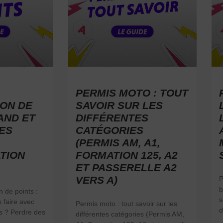
PERMIS MOTO : TOUT
ON DE
SAVOIR SUR LES
AND ET
DIFFÉRENTES
ES
CATÉGORIES
(PERMIS AM, A1,
TION
FORMATION 125, A2
ET PASSERELLE A2
VERS A)
P
b
 de points :
s
 faire avec
Permis moto : tout savoir sur les
d
s ? Perdre des
différentes catégories (Permis AM,