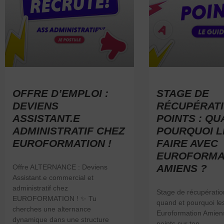
OFFRE D’EMPLOI :
STAGE DE
DEVIENS
RÉCUPÉRATI
ASSISTANT.E
POINTS : QU
ADMINISTRATIF CHEZ
POURQUOI L
EUROFORMATION !
FAIRE AVEC
EUROFORMA
AMIENS ?
Offre ALTERNANCE : Deviens
Assistant.e commercial et
administratif chez
Stage de récupération
EUROFORMATION ! ✨ Tu
quand et pourquoi les
cherches une alternance
Euroformation Amien
dynamique dans une structure
points sur ton