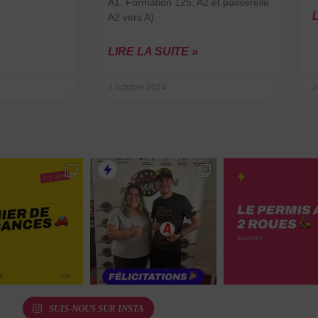
A1, Formation 125, A2 et passerelle
L
A2 vers A)
LIRE LA SUITE »
7 octobre 2024
2
SUIS-NOUS SUR INSTA