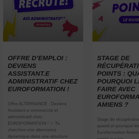
OFFRE D’EMPLOI :
STAGE DE
DEVIENS
RÉCUPÉRATI
ASSISTANT.E
POINTS : QU
ADMINISTRATIF CHEZ
POURQUOI L
EUROFORMATION !
FAIRE AVEC
EUROFORMA
AMIENS ?
Offre ALTERNANCE : Deviens
Assistant.e commercial et
administratif chez
Stage de récupération
EUROFORMATION ! ✨ Tu
quand et pourquoi les
cherches une alternance
Euroformation Amien
dynamique dans une structure
points sur ton