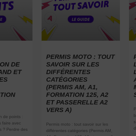
PERMIS MOTO : TOUT
ON DE
SAVOIR SUR LES
AND ET
DIFFÉRENTES
ES
CATÉGORIES
(PERMIS AM, A1,
TION
FORMATION 125, A2
ET PASSERELLE A2
VERS A)
P
b
 de points :
s
 faire avec
Permis moto : tout savoir sur les
d
s ? Perdre des
différentes catégories (Permis AM,