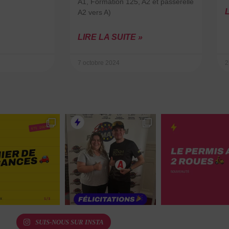
A1, Formation 125, A2 et passerelle
L
A2 vers A)
LIRE LA SUITE »
7 octobre 2024
2
SUIS-NOUS SUR INSTA