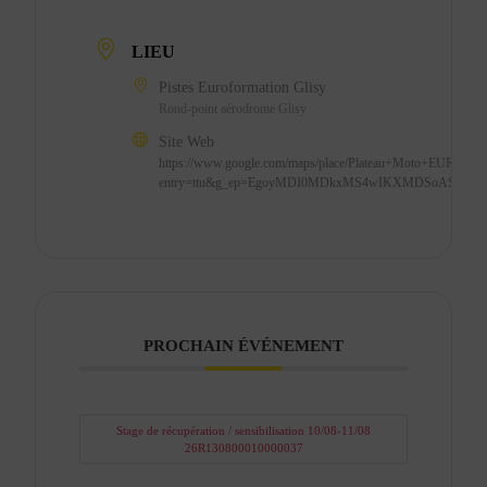
LIEU
Pistes Euroformation Glisy
Rond-point aérodrome Glisy
Site Web
https://www.google.com/maps/place/Plateau+Moto+EUROF
entry=ttu&g_ep=EgoyMDI0MDkxMS4wIKXMDSoASAF
PROCHAIN ÉVÉNEMENT
Stage de récupération / sensibilisation 10/08-11/08
26R130800010000037