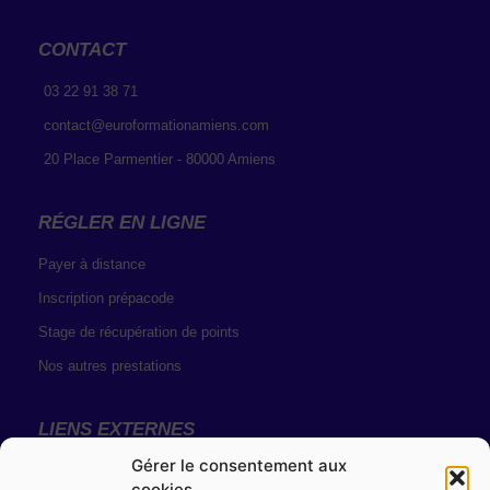
CONTACT
03 22 91 38 71
contact@euroformationamiens.com
20 Place Parmentier - 80000 Amiens
RÉGLER EN LIGNE
Payer à distance
Inscription prépacode
Stage de récupération de points
Nos autres prestations
LIENS EXTERNES
Gérer le consentement aux
Résultats de permis
cookies