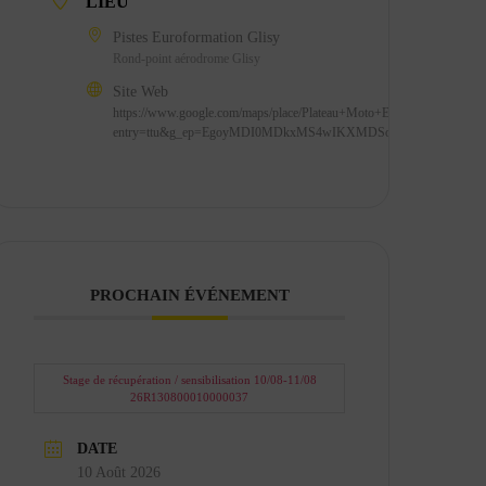
LIEU
Pistes Euroformation Glisy
Rond-point aérodrome Glisy
Site Web
https://www.google.com/maps/place/Plateau+Moto+EUROFORMATIO
entry=ttu&g_ep=EgoyMDI0MDkxMS4wIKXMDSoASAFQAw%3D
PROCHAIN ÉVÉNEMENT
Stage de récupération / sensibilisation 10/08-11/08
26R130800010000037
DATE
10 Août 2026