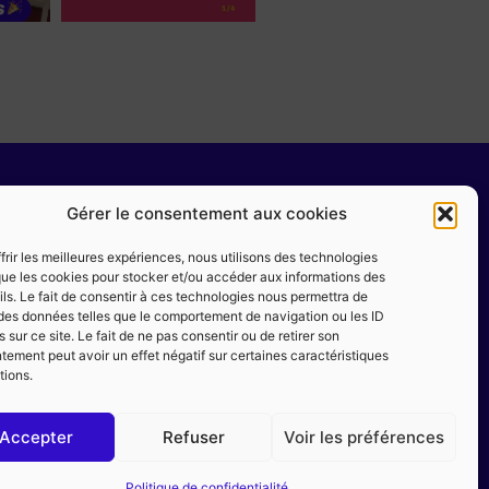
TERNES
MENTIONS LÉGALES
Gérer le consentement aux cookies
 permis
Conditions générales de vente
frir les meilleures expériences, nous utilisons des technologies
 que les cookies pour stocker et/ou accéder aux informations des
nts
Règlement intérieur
ls. Le fait de consentir à ces technologies nous permettra de
Mentions Légales
r des données telles que le comportement de navigation ou les ID
 sur ce site. Le fait de ne pas consentir ou de retirer son
Politique de confidentialité
ement peut avoir un effet négatif sur certaines caractéristiques
tions.
Accepter
Refuser
Voir les préférences
Politique de confidentialité