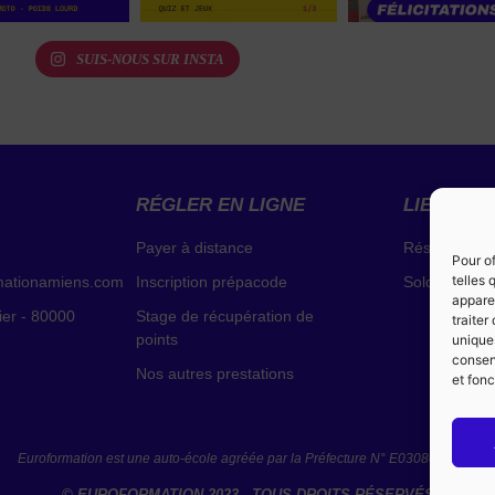
SUIS-NOUS SUR INSTA
RÉGLER EN LIGNE
LIENS EX
Payer à distance
Résultats de
Pour of
telles
mationamiens.com
Inscription prépacode
Solde de poi
apparei
ier - 80000
Stage de récupération de
traite
points
uniques
consent
Nos autres prestations
et fonc
Euroformation est une auto-école agréée par la Préfecture N° E0308006400.
© EUROFORMATION 2023 - TOUS DROITS RÉSERVÉS