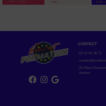
CONTACT
03 22 91 38 71
contact@eurofor
20 Place Parment
Amiens