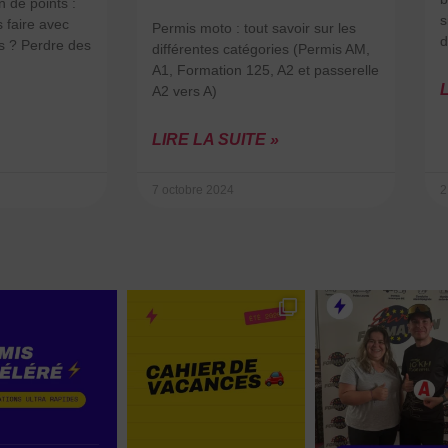
 de points :
s
 faire avec
Permis moto : tout savoir sur les
d
s ? Perdre des
différentes catégories (Permis AM,
A1, Formation 125, A2 et passerelle
L
A2 vers A)
LIRE LA SUITE »
7 octobre 2024
2