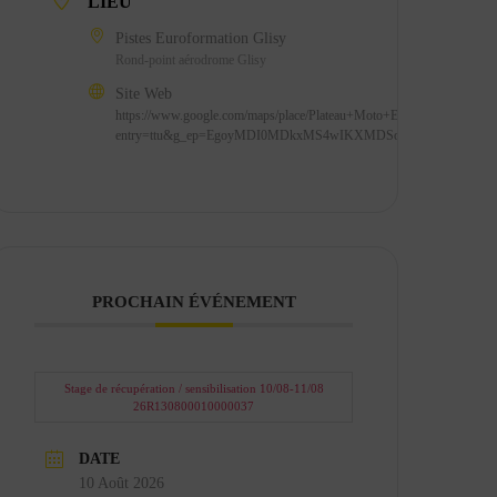
LIEU
Pistes Euroformation Glisy
Rond-point aérodrome Glisy
Site Web
https://www.google.com/maps/place/Plateau+Moto+EUROFORMATIO
entry=ttu&g_ep=EgoyMDI0MDkxMS4wIKXMDSoASAFQAw%3D
PROCHAIN ÉVÉNEMENT
Stage de récupération / sensibilisation 10/08-11/08
26R130800010000037
DATE
10 Août 2026