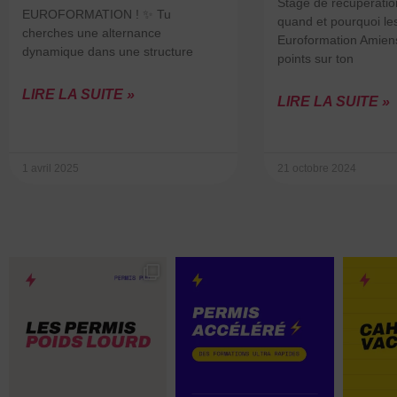
Stage de récupération
EUROFORMATION ! ✨ Tu
quand et pourquoi les
cherches une alternance
Euroformation Amien
dynamique dans une structure
points sur ton
LIRE LA SUITE »
LIRE LA SUITE »
1 avril 2025
21 octobre 2024