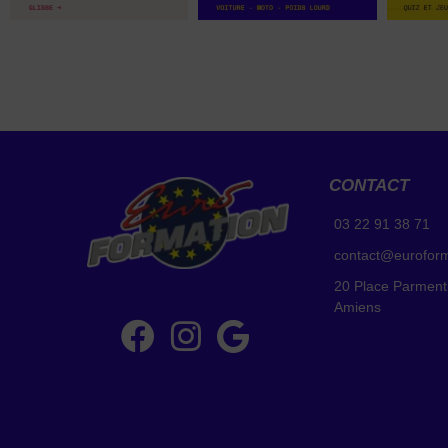
CONTACT
03 22 91 38 71
contact@eurofor
20 Place Parment
Amiens