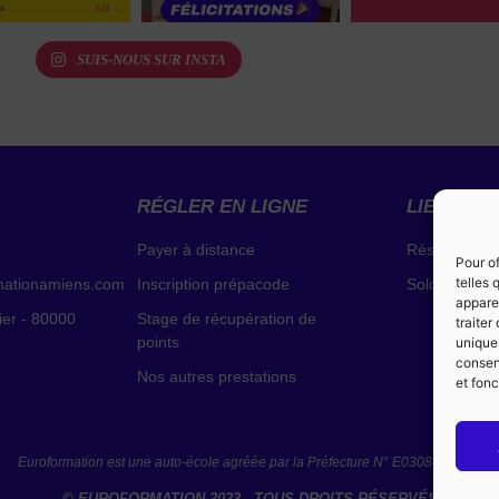
SUIS-NOUS SUR INSTA
RÉGLER EN LIGNE
LIENS EX
Payer à distance
Résultats de
Pour of
telles
mationamiens.com
Inscription prépacode
Solde de poi
apparei
ier - 80000
Stage de récupération de
traite
points
uniques
consent
Nos autres prestations
et fonc
Euroformation est une auto-école agréée par la Préfecture N° E0308006400.
© EUROFORMATION 2023 - TOUS DROITS RÉSERVÉS