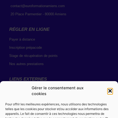
contact@euroformationamiens.com
20 Place Parmentier - 80000 Amiens
RÉGLER EN LIGNE
Payer à distance
Inscription prépacode
Stage de récupération de points
Nos autres prestations
LIENS EXTERNES
Gérer le consentement aux
Résultats de permis
cookies
Solde de points
Pour offrir les meilleures expériences, nous utilisons des technologies
telles que les cookies pour stocker et/ou accéder aux informations des
MENTIONS LÉGALES
appareils. Le fait de consentir à ces technologies nous permettra de