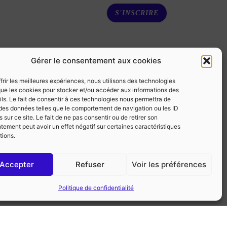
S'INSCRIRE
Gérer le consentement aux cookies
frir les meilleures expériences, nous utilisons des technologies
09 - 10 OCTOBRE
 que les cookies pour stocker et/ou accéder aux informations des
8 h 30 min
-
16 h 30 min
ls. Le fait de consentir à ces technologies nous permettra de
Stages de récupération
r des données telles que le comportement de navigation ou les ID
240,00 €
 sur ce site. Le fait de ne pas consentir ou de retirer son
ement peut avoir un effet négatif sur certaines caractéristiques
tions.
Stage De Récupération /
Sensibilisation 09/10-10/10
Accepter
Refuser
Voir les préférences
26R130800010000030
Politique de confidentialité
20 Place Parmentier - 80000 Amiens