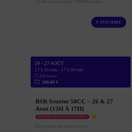
20 Place Parmentier - 80000 Amiens
S'INSCRIRE
26 - 27 AOÛT
13 h 00 min
-
17 h 00 min
AM Scooter
300,00 €
BSR Scooter 50CC – 26 & 27
Aout (13H À 17H)
DERNIERS BILLETS DISPONIBLES
Rond-point aérodrome Glisy