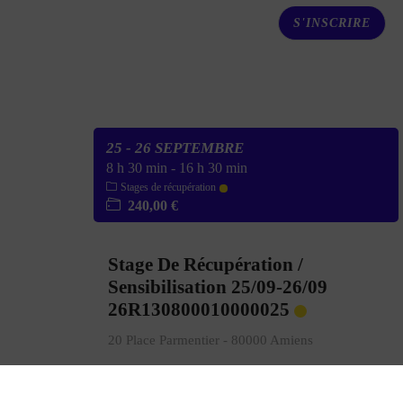
S'INSCRIRE
25 - 26 SEPTEMBRE
8 h 30 min
-
16 h 30 min
Stages de récupération
240,00 €
Stage De Récupération /
Sensibilisation 25/09-26/09
26R130800010000025
20 Place Parmentier - 80000 Amiens